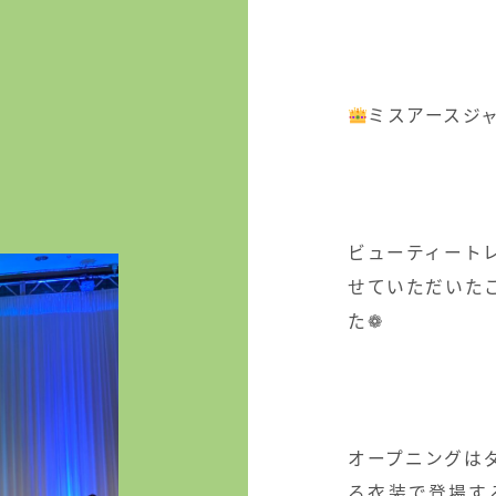
ミスアースジ
ビューティート
せていただいた
た
❁
オープニングは
る衣装で登場す