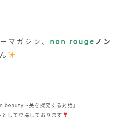
ーマガジン、
non rouge
ノン
ん
n beauty
〜美を探究する対話」
トとして登場しております