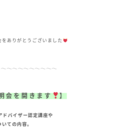
会をありがとうございました
𓂃𓂃𓂃𓂃𓂃𓂃𓂃𓂃𓂃𓂃
明会を開きます
】
アドバイザー認定講座や
ついての内容。