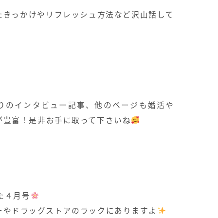
たきっかけや
リフレッシュ方法など沢山話して
りのインタビュー記事、
他のページも婚活や
が豊富！
是非お手に取って下さいね
た４月号
ーやドラッグストアのラックにありますよ