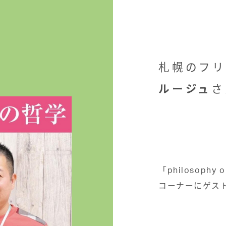
札幌のフリ
ルージュ
さ
⁡
⁡
⁡
⁡
「
philosophy o
コーナーにゲス
⁡
⁡