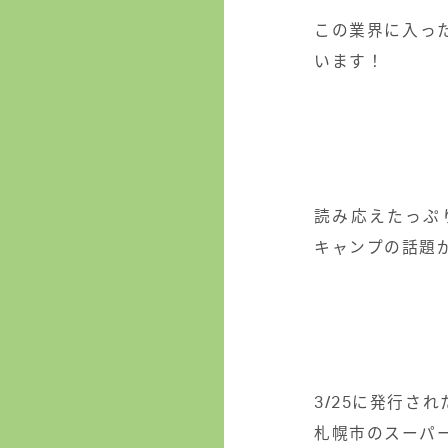
この業界に入っ
います！
⁡
⁡
⁡
⁡
読み応えたっぷ
キャンプの話題
⁡
⁡
⁡
⁡
3/25
に発行され
札幌市のスーパ