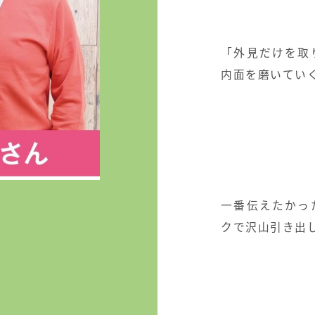
⁡
⁡
「外見だけを取
内面を磨いてい
⁡
⁡
⁡
⁡
⁡
一番伝えたかっ
クで
沢山引き出
⁡
⁡
⁡