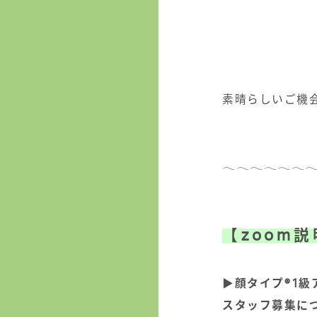
⁡
⁡
⁡
⁡
素晴らしいご機
⁡
𓂃𓂃𓂃𓂃𓂃𓂃
⁡
⁡
【
zoom
説
⁡
▶︎
顔タイプ
®︎
1
級
スタッフ募集に