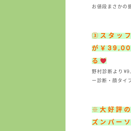
お値段まさかの据
③スタッ
が￥39,00
る
野村診断より¥9
ー診断・顔タイ
※大好評
ズンパー